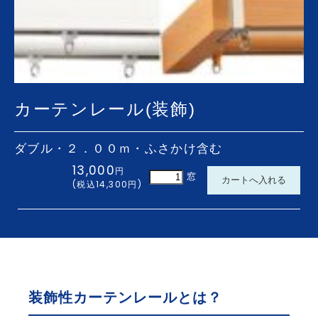
トイレ用吊戸棚
レンジフードフィルター
洗濯機パン（６４０サイズ・７４０サイズ）
洗面化粧台用吊戸棚
収納３面鏡
浴室換気乾燥暖房機
ビルトイン食洗機
浴室テレビ
カップボード
カーテンレール(装飾)
電気工事
ＬＥＤキッチンライト
ＬＥＤ薄型シーリングライト
エアコン新設
ＴＶアンテナ
ダブル・２．００ｍ・ふさかけ含む
ＬＥＤシーリングライト
防犯センサーライト
13,000
円
コンセント増設工事
屋外コンセント増設工事
窓
(税込14,300円)
太陽光発電
床暖房
オール電化工事
コーティング
フロアコーティング
防カビコーティング
水まわりコーティング
収納
装飾性カーテンレールとは？
枕棚
トイレ用吊戸棚