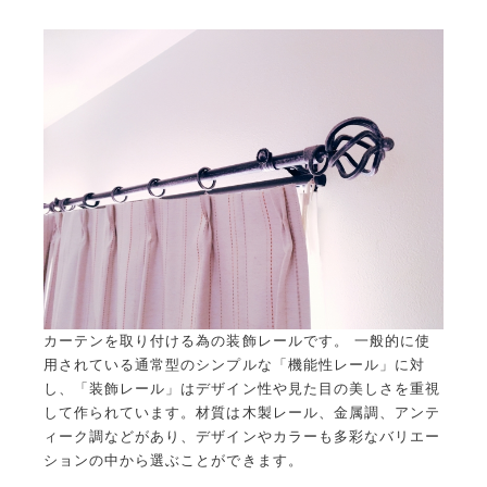
ハンガーパイプ
洗面化粧台用吊戸棚
枕棚ハンガーパイプセット
中段
可動棚セット
集成材飾り棚
大工工事
グルニエ
床補強
外構工事
エクステリアライト
砂利工事（６号砕石）
天然芝（高麗芝）３月～９月
防犯センサーライト
ウッドデッキ
リアル人工芝
メッシュフェンス
土間コンクリート
形材フェンス
カーポート
立水栓
サイクルポート
チェーンポール
カーテンを取り付ける為の装飾レールです。 一般的に使
用されている通常型のシンプルな「機能性レール」に対
し、「装飾レール」はデザイン性や見た目の美しさを重視
して作られています。材質は木製レール、金属調、アンテ
ィーク調などがあり、デザインやカラーも多彩なバリエー
ションの中から選ぶことができます。