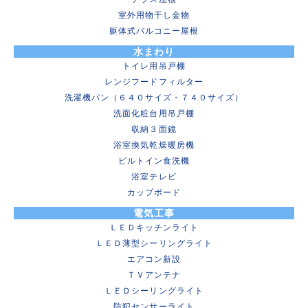
室外用物干し金物
躯体式バルコニー屋根
水まわり
トイレ用吊戸棚
レンジフードフィルター
洗濯機パン（６４０サイズ・７４０サイズ）
洗面化粧台用吊戸棚
収納３面鏡
浴室換気乾燥暖房機
ビルトイン食洗機
浴室テレビ
カップボード
電気工事
ＬＥＤキッチンライト
ＬＥＤ薄型シーリングライト
エアコン新設
ＴＶアンテナ
ＬＥＤシーリングライト
防犯センサーライト