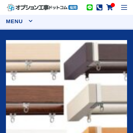
toggl
navig
MENU
窓まわり
網戸
シャッター
面格子
セキュリティーフィルム
ウインドウトリートメント
カーテンレール(装飾)
カーテンレール(機能性)
オーダーカーテン
ロールスクリーン
アルミブラインド
プリーツスクリーン ツインスタイル
バーチカルブラインド デュアル100
ウッドブラインド ループコードタイプ
物干し
室内用物干し金物
テラス屋根
室外用物干し金物
躯体式バルコニー屋根
水まわり