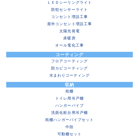
ＬＥＤシーリングライト
防犯センサーライト
コンセント増設工事
屋外コンセント増設工事
太陽光発電
床暖房
オール電化工事
コーティング
フロアコーティング
防カビコーティング
水まわりコーティング
収納
枕棚
トイレ用吊戸棚
ハンガーパイプ
洗面化粧台用吊戸棚
枕棚ハンガーパイプセット
中段
可動棚セット