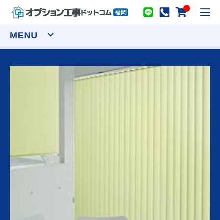
toggl
navig
MENU
窓まわり
網戸
シャッター
面格子
セキュリティーフィルム
ウインドウトリートメント
カーテンレール(装飾)
カーテンレール(機能性)
オーダーカーテン
ロールスクリーン
アルミブラインド
プリーツスクリーン ツインスタイル
バーチカルブラインド デュアル100
ウッドブラインド ループコードタイプ
物干し
室内用物干し金物
テラス屋根
室外用物干し金物
躯体式バルコニー屋根
水まわり