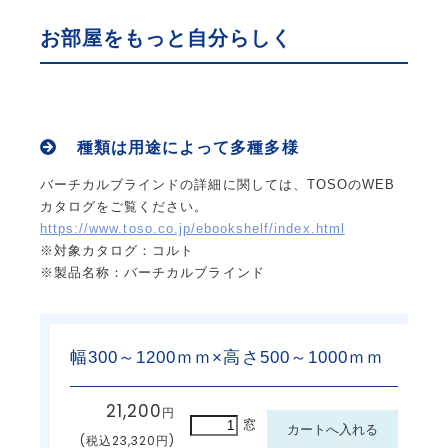
ハンガーパイプ
洗面化粧台用吊戸棚
枕棚ハンガーパイプセット
中段
お部屋をもっと自分らしく
可動棚セット
集成材飾り棚
大工工事
グルニエ
床補強
外構工事
種類は用途によって多種多様
エクステリアライト
砂利工事（６号砕石）
バーチカルブラインドの詳細に関しては、TOSOのWEB
天然芝（高麗芝）３月～９月
防犯センサーライト
カタログをご覧ください。
ウッドデッキ
リアル人工芝
https://www.toso.co.jp/ebookshelf/index.html
メッシュフェンス
土間コンクリート
※対象カタログ：コルト
形材フェンス
カーポート
※製品名称：バーチカルブラインド
立水栓
サイクルポート
チェーンポール
幅300～1200ｍｍ×高さ500～1000ｍｍ
21,200
円
窓
(税込23,320円)