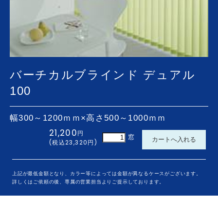
トイレ用吊戸棚
レンジフードフィルター
洗濯機パン（６４０サイズ・７４０サイズ）
洗面化粧台用吊戸棚
収納３面鏡
浴室換気乾燥暖房機
ビルトイン食洗機
浴室テレビ
カップボード
バーチカルブラインド デュアル
電気工事
ＬＥＤキッチンライト
ＬＥＤ薄型シーリングライト
100
エアコン新設
ＴＶアンテナ
ＬＥＤシーリングライト
防犯センサーライト
幅300～1200ｍｍ×高さ500～1000ｍｍ
コンセント増設工事
屋外コンセント増設工事
21,200
円
太陽光発電
床暖房
窓
(税込23,320円)
オール電化工事
コーティング
フロアコーティング
防カビコーティング
上記が最低金額となり、カラー等によっては金額が異なるケースがございます。
詳しくはご依頼の後、専属の営業担当よりご提示しております。
水まわりコーティング
収納
枕棚
トイレ用吊戸棚