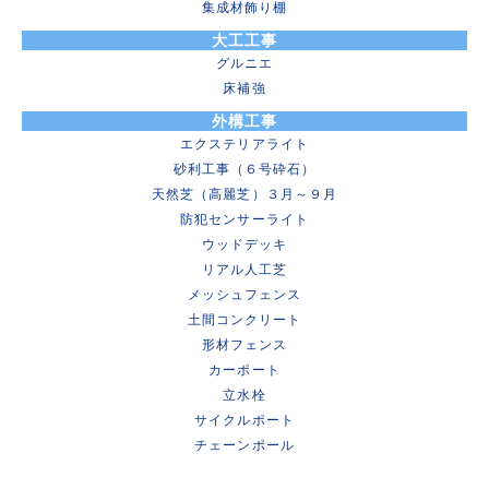
集成材飾り棚
大工工事
グルニエ
床補強
外構工事
エクステリアライト
砂利工事（６号砕石）
天然芝（高麗芝）３月～９月
防犯センサーライト
ウッドデッキ
リアル人工芝
メッシュフェンス
土間コンクリート
形材フェンス
カーポート
立水栓
サイクルポート
チェーンポール