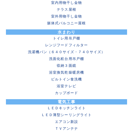
室内用物干し金物
テラス屋根
室外用物干し金物
躯体式バルコニー屋根
水まわり
トイレ用吊戸棚
レンジフードフィルター
洗濯機パン（６４０サイズ・７４０サイズ）
洗面化粧台用吊戸棚
収納３面鏡
浴室換気乾燥暖房機
ビルトイン食洗機
浴室テレビ
カップボード
電気工事
ＬＥＤキッチンライト
ＬＥＤ薄型シーリングライト
エアコン新設
ＴＶアンテナ