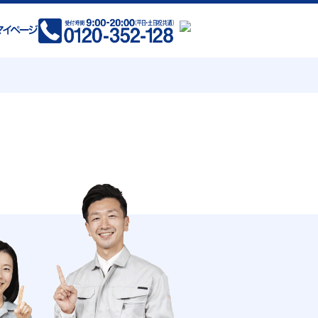
(現在拡大中)
岡県 全域
賀県 全域
県 熊本市 荒尾市 玉名市 山鹿市
菊池市 宇土市 宇城市 阿蘇市
合志市 美里町 玉東町 和水町