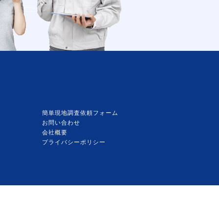
南関町 長州町 大津町 菊陽町
南小国町 小国町 産山村 高森町
南阿蘇村 西原村 御船町 嘉島町
益城町甲佐町 山都町
分県 中津市 日田市
簡単現地調査依頼フォーム
お問い合わせ
会社概要
プライバシーポリシー