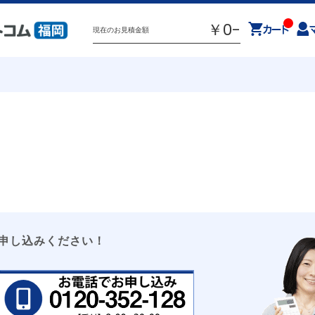
￥0-
現在のお見積金額
キッチン
ウインドウトリートメント
物干し
電気工事
コーティング
大工工事
外構工事
申し込みください！
福
佐
熊本