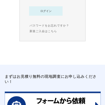
トイレ用吊戸棚
レンジフードフィルター
洗濯機パン（６４０サイズ・７４０サイズ）
洗面化粧台用吊戸棚
収納３面鏡
浴室換気乾燥暖房機
ビルトイン食洗機
浴室テレビ
パスワードをお忘れですか？
カップボード
新規ご入会はこちら
電気工事
ＬＥＤキッチンライト
ＬＥＤ薄型シーリングライト
エアコン新設
ＴＶアンテナ
ＬＥＤシーリングライト
防犯センサーライト
コンセント増設工事
屋外コンセント増設工事
太陽光発電
床暖房
オール電化工事
まずはお見積り無料の現地調査にお申し込みくださ
コーティング
い！
フロアコーティング
防カビコーティング
水まわりコーティング
収納
枕棚
トイレ用吊戸棚