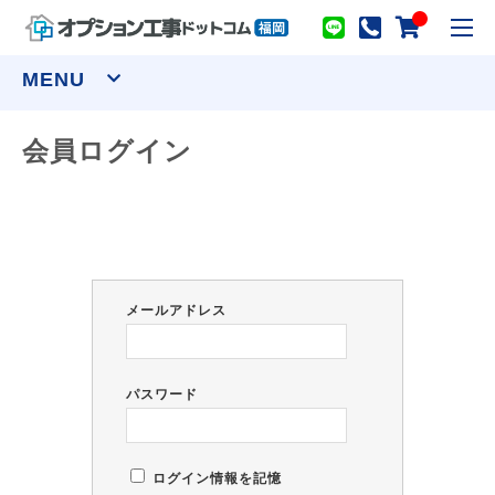
toggl
navig
MENU
会員ログイン
窓まわり
網戸
シャッター
面格子
セキュリティーフィルム
ウインドウトリートメント
カーテンレール(装飾)
カーテンレール(機能性)
メールアドレス
オーダーカーテン
ロールスクリーン
アルミブラインド
プリーツスクリーン ツインスタイル
バーチカルブラインド デュアル100
ウッドブラインド ループコードタイプ
パスワード
物干し
室内用物干し金物
テラス屋根
室外用物干し金物
躯体式バルコニー屋根
ログイン情報を記憶
水まわり