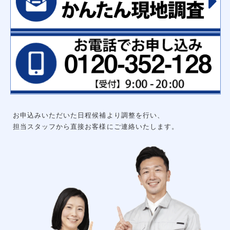
ハンガーパイプ
洗面化粧台用吊戸棚
枕棚ハンガーパイプセット
中段
可動棚セット
集成材飾り棚
大工工事
グルニエ
床補強
外構工事
エクステリアライト
砂利工事（６号砕石）
天然芝（高麗芝）３月～９月
防犯センサーライト
ウッドデッキ
リアル人工芝
お申込みいただいた日程候補より調整を行い、
メッシュフェンス
土間コンクリート
担当スタッフから直接お客様にご連絡いたします。
形材フェンス
カーポート
立水栓
サイクルポート
チェーンポール