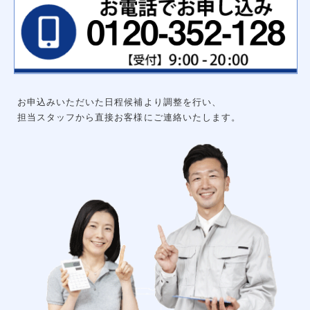
ハンガーパイプ
洗面化粧台用吊戸棚
枕棚ハンガーパイプセット
中段
可動棚セット
集成材飾り棚
大工工事
グルニエ
床補強
外構工事
お申込みいただいた日程候補より調整を行い、
エクステリアライト
砂利工事（６号砕石）
担当スタッフから直接お客様にご連絡いたします。
天然芝（高麗芝）３月～９月
防犯センサーライト
ウッドデッキ
リアル人工芝
メッシュフェンス
土間コンクリート
形材フェンス
カーポート
立水栓
サイクルポート
チェーンポール