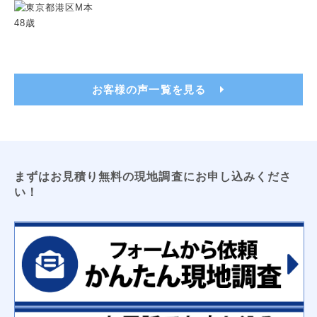
トイレ用吊戸棚
レンジフードフィルター
洗濯機パン（６４０サイズ・７４０サイズ）
洗面化粧台用吊戸棚
収納３面鏡
浴室換気乾燥暖房機
ビルトイン食洗機
浴室テレビ
カップボード
お客様の声一覧を見る
電気工事
ＬＥＤキッチンライト
ＬＥＤ薄型シーリングライト
エアコン新設
ＴＶアンテナ
ＬＥＤシーリングライト
防犯センサーライト
コンセント増設工事
屋外コンセント増設工事
まずはお見積り無料の現地調査にお申し込みくださ
い！
太陽光発電
床暖房
オール電化工事
コーティング
フロアコーティング
防カビコーティング
水まわりコーティング
収納
枕棚
トイレ用吊戸棚