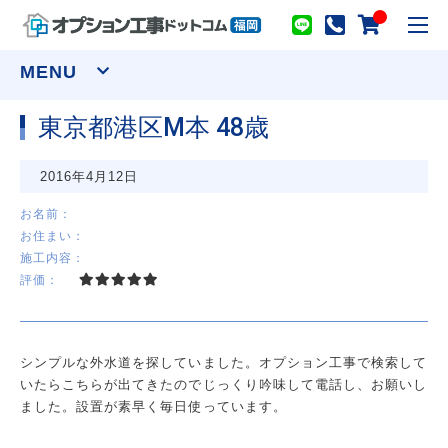
toggl
navig
MENU
東京都港区M本 48歳
窓まわり
2016年4月12日
網戸
シャッター
面格子
セキュリティーフィルム
お名前：
お住まい：
ウインドウトリートメント
施工内容：
カーテンレール(装飾)
カーテンレール(機能性)
評価：
オーダーカーテン
ロールスクリーン
アルミブラインド
プリーツスクリーン ツインスタイル
バーチカルブラインド デュアル100
ウッドブラインド ループコードタイプ
シンプルな外水道を探していました。オプション工事で検索して
物干し
いたらこちらが出てきたのでじっくり吟味して電話し、お願いし
室内用物干し金物
テラス屋根
ました。設置が素早く毎日使っています。
室外用物干し金物
躯体式バルコニー屋根
水まわり