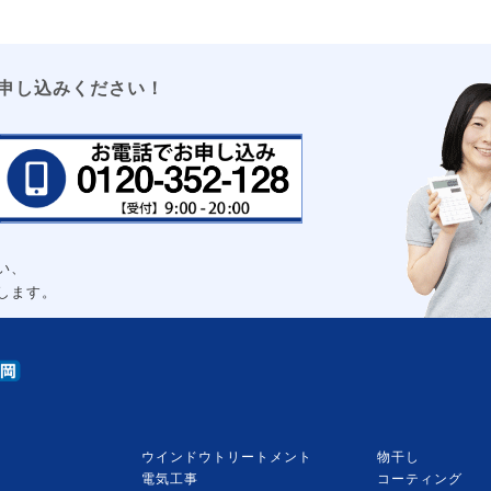
申し込みください！
い、
します。
ウインドウトリートメント
物干し
電気工事
コーティング