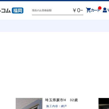
￥0-
現在のお見積金額
お客様の声
ウインドウトリートメント
物干し
電気工事
コーティング
大工工事
外構工事
福
佐
熊本
埼玉県蕨市H 32歳
施工内容：網戸