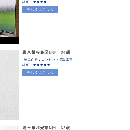
南関町 長州町 大津町 菊陽町
評価：
南小国町 小国町 産山村 高森町
詳しくはこちら
南阿蘇村 西原村 御船町 嘉島町
益城町甲佐町 山都町
分県 中津市 日田市
東京都杉並区N寺 34歳
施工内容：コンセント増設工事
評価：
詳しくはこちら
埼玉県和光市N田 32歳