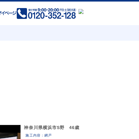
(現在拡大中)
岡県 全域
賀県 全域
県 熊本市 荒尾市 玉名市 山鹿市
菊池市 宇土市 宇城市 阿蘇市
神奈川県横浜市S野 46歳
合志市 美里町 玉東町 和水町
施工内容：網戸