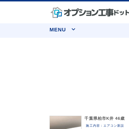
MENU
なぜ実績トップクラスなのか
窓まわり
お申し込みについて
水まわり
お客様の声
収納
よくあるご質問
千葉県柏市K井 46歳
施工内容：エアコン新設