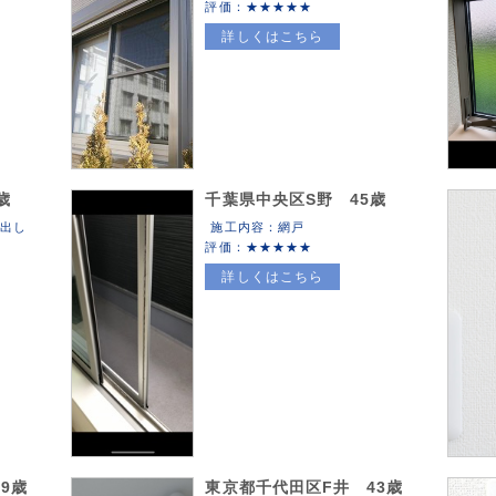
評価：
詳しくはこちら
大
歳
千葉県中央区S野 45歳
き出し
施工内容：網戸
評価：
詳しくはこちら
9歳
東京都千代田区F井 43歳