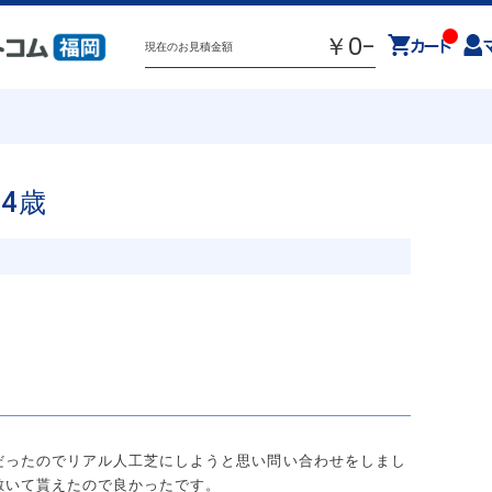
￥0-
現在のお見積金額
4歳
ウインドウトリートメント
物干し
電気工事
コーティング
大工工事
外構工事
福
佐
熊本
だったのでリアル人工芝にしようと思い問い合わせをしまし
敷いて貰えたので良かったです。