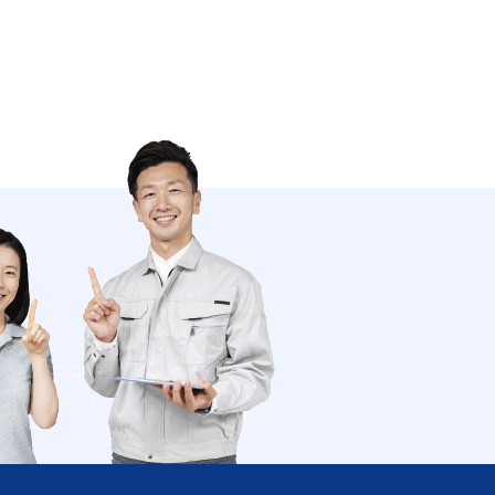
南関町 長州町 大津町 菊陽町
南小国町 小国町 産山村 高森町
南阿蘇村 西原村 御船町 嘉島町
益城町甲佐町 山都町
分県 中津市 日田市