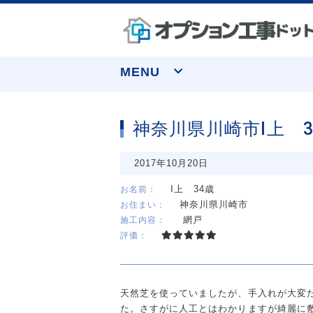
MENU
神奈川県川崎市I上 3
なぜ実績トップクラスなのか
窓まわり
お申し込みについて
水まわり
お客様の声
収納
2017年10月20日
よくあるご質問
I上 34歳
お名前：
神奈川県川崎市
お住まい：
網戸
施工内容：
評価：
天然芝を使っていましたが、手入れが大変
た。さすがに人工とはわかりますが綺麗に