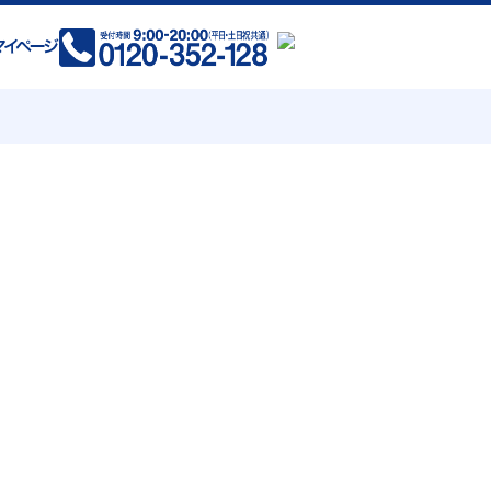
(現在拡大中)
岡県 全域
賀県 全域
県 熊本市 荒尾市 玉名市 山鹿市
菊池市 宇土市 宇城市 阿蘇市
合志市 美里町 玉東町 和水町