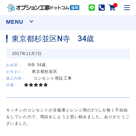
toggl
navig
MENU
東京都杉並区N寺 34歳
窓まわり
2017年11月7日
網戸
シャッター
面格子
セキュリティーフィルム
N寺 34歳
お名前：
東京都杉並区
お住まい：
ウインドウトリートメント
コンセント増設工事
施工内容：
カーテンレール(装飾)
カーテンレール(機能性)
評価：
オーダーカーテン
ロールスクリーン
アルミブラインド
プリーツスクリーン ツインスタイル
バーチカルブラインド デュアル100
ウッドブラインド ループコードタイプ
キッチンのコンセントが冷蔵庫とレンジ用の2つしか無く不自由
物干し
をしていたので、増設をしようと思い頼みました。ありがとうご
室内用物干し金物
テラス屋根
ざいました。
室外用物干し金物
躯体式バルコニー屋根
水まわり