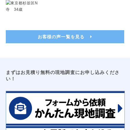
トイレ用吊戸棚
レンジフードフィルター
洗濯機パン（６４０サイズ・７４０サイズ）
洗面化粧台用吊戸棚
収納３面鏡
浴室換気乾燥暖房機
ビルトイン食洗機
浴室テレビ
カップボード
お客様の声一覧を見る
電気工事
ＬＥＤキッチンライト
ＬＥＤ薄型シーリングライト
エアコン新設
ＴＶアンテナ
ＬＥＤシーリングライト
防犯センサーライト
コンセント増設工事
屋外コンセント増設工事
まずはお見積り無料の現地調査にお申し込みくださ
い！
太陽光発電
床暖房
オール電化工事
コーティング
フロアコーティング
防カビコーティング
水まわりコーティング
収納
枕棚
トイレ用吊戸棚