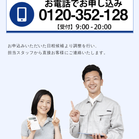
ハンガーパイプ
洗面化粧台用吊戸棚
枕棚ハンガーパイプセット
中段
可動棚セット
集成材飾り棚
大工工事
グルニエ
床補強
外構工事
お申込みいただいた日程候補より調整を行い、
エクステリアライト
砂利工事（６号砕石）
担当スタッフから直接お客様にご連絡いたします。
天然芝（高麗芝）３月～９月
防犯センサーライト
ウッドデッキ
リアル人工芝
メッシュフェンス
土間コンクリート
形材フェンス
カーポート
立水栓
サイクルポート
チェーンポール