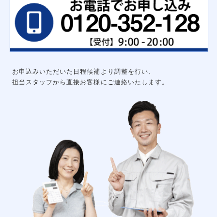
ハンガーパイプ
洗面化粧台用吊戸棚
枕棚ハンガーパイプセット
中段
可動棚セット
集成材飾り棚
大工工事
グルニエ
床補強
外構工事
お申込みいただいた日程候補より調整を行い、
エクステリアライト
砂利工事（６号砕石）
担当スタッフから直接お客様にご連絡いたします。
天然芝（高麗芝）３月～９月
防犯センサーライト
ウッドデッキ
リアル人工芝
メッシュフェンス
土間コンクリート
形材フェンス
カーポート
立水栓
サイクルポート
チェーンポール