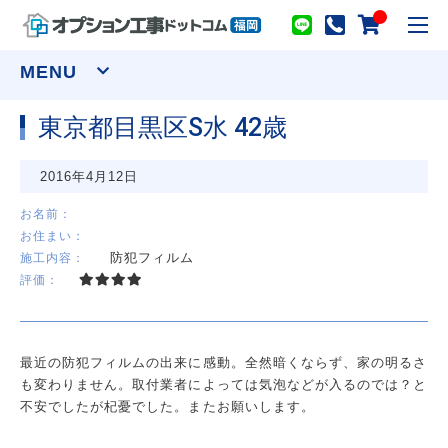
toggl
navig
MENU
東京都目黒区S水 42歳
窓まわり
2016年4月12日
網戸
シャッター
面格子
セキュリティーフィルム
お名前：
お住まい：
ウインドウトリートメント
防犯フィルム
施工内容：
カーテンレール(装飾)
カーテンレール(機能性)
評価：
オーダーカーテン
ロールスクリーン
アルミブラインド
プリーツスクリーン ツインスタイル
バーチカルブラインド デュアル100
ウッドブラインド ループコードタイプ
最近の防犯フィルムの出来に感動。全然暗くならず、家の明るさ
物干し
も変わりません。取付業者によっては気泡などが入るのでは？と
室内用物干し金物
テラス屋根
不安でしたが杞憂でした。またお願いします。
室外用物干し金物
躯体式バルコニー屋根
水まわり