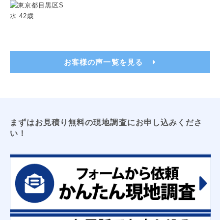
トイレ用吊戸棚
レンジフードフィルター
洗濯機パン（６４０サイズ・７４０サイズ）
洗面化粧台用吊戸棚
収納３面鏡
浴室換気乾燥暖房機
ビルトイン食洗機
浴室テレビ
カップボード
お客様の声一覧を見る
電気工事
ＬＥＤキッチンライト
ＬＥＤ薄型シーリングライト
エアコン新設
ＴＶアンテナ
ＬＥＤシーリングライト
防犯センサーライト
コンセント増設工事
屋外コンセント増設工事
まずはお見積り無料の現地調査にお申し込みくださ
い！
太陽光発電
床暖房
オール電化工事
コーティング
フロアコーティング
防カビコーティング
水まわりコーティング
収納
枕棚
トイレ用吊戸棚