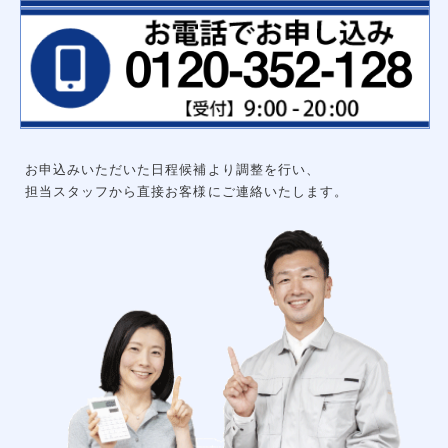
ハンガーパイプ
洗面化粧台用吊戸棚
枕棚ハンガーパイプセット
中段
可動棚セット
集成材飾り棚
大工工事
グルニエ
床補強
外構工事
エクステリアライト
砂利工事（６号砕石）
お申込みいただいた日程候補より調整を行い、
天然芝（高麗芝）３月～９月
防犯センサーライト
担当スタッフから直接お客様にご連絡いたします。
ウッドデッキ
リアル人工芝
メッシュフェンス
土間コンクリート
形材フェンス
カーポート
立水栓
サイクルポート
チェーンポール