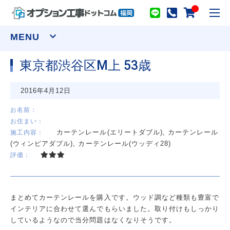
toggl
navig
MENU
東京都渋谷区M上 53歳
窓まわり
2016年4月12日
網戸
シャッター
面格子
セキュリティーフィルム
お名前：
お住まい：
ウインドウトリートメント
カーテンレール(エリートダブル), カーテンレール
施工内容：
カーテンレール(装飾)
カーテンレール(機能性)
(ウィンピアダブル), カーテンレール(ウッディ28)
オーダーカーテン
ロールスクリーン
評価：
アルミブラインド
プリーツスクリーン ツインスタイル
バーチカルブラインド デュアル100
ウッドブラインド ループコードタイプ
物干し
まとめてカーテンレールを購入です。ウッド調など種類も豊富で
室内用物干し金物
テラス屋根
インテリアに合わせて選んでもらいました。取り付けもしっかり
室外用物干し金物
躯体式バルコニー屋根
しているようなので当分問題はなくなりそうです。
水まわり