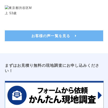
トイレ用吊戸棚
レンジフードフィルター
洗濯機パン（６４０サイズ・７４０サイズ）
洗面化粧台用吊戸棚
収納３面鏡
浴室換気乾燥暖房機
ビルトイン食洗機
浴室テレビ
カップボード
お客様の声一覧を見る
電気工事
ＬＥＤキッチンライト
ＬＥＤ薄型シーリングライト
エアコン新設
ＴＶアンテナ
ＬＥＤシーリングライト
防犯センサーライト
コンセント増設工事
屋外コンセント増設工事
まずはお見積り無料の現地調査にお申し込みくださ
太陽光発電
床暖房
い！
オール電化工事
コーティング
フロアコーティング
防カビコーティング
水まわりコーティング
収納
枕棚
トイレ用吊戸棚