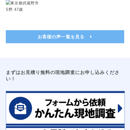
トイレ用吊戸棚
レンジフードフィルター
洗濯機パン（６４０サイズ・７４０サイズ）
洗面化粧台用吊戸棚
収納３面鏡
浴室換気乾燥暖房機
ビルトイン食洗機
浴室テレビ
カップボード
お客様の声一覧を見る
電気工事
ＬＥＤキッチンライト
ＬＥＤ薄型シーリングライト
エアコン新設
ＴＶアンテナ
ＬＥＤシーリングライト
防犯センサーライト
コンセント増設工事
屋外コンセント増設工事
まずはお見積り無料の現地調査にお申し込みくださ
い！
太陽光発電
床暖房
オール電化工事
コーティング
フロアコーティング
防カビコーティング
水まわりコーティング
収納
枕棚
トイレ用吊戸棚