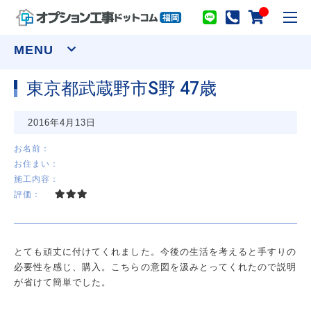
toggl
navig
MENU
東京都武蔵野市S野 47歳
窓まわり
2016年4月13日
網戸
シャッター
面格子
セキュリティーフィルム
お名前：
お住まい：
ウインドウトリートメント
施工内容：
カーテンレール(装飾)
カーテンレール(機能性)
評価：
オーダーカーテン
ロールスクリーン
アルミブラインド
プリーツスクリーン ツインスタイル
バーチカルブラインド デュアル100
ウッドブラインド ループコードタイプ
とても頑丈に付けてくれました。今後の生活を考えると手すりの
物干し
必要性を感じ、購入。こちらの意図を汲みとってくれたので説明
室内用物干し金物
テラス屋根
が省けて簡単でした。
室外用物干し金物
躯体式バルコニー屋根
水まわり