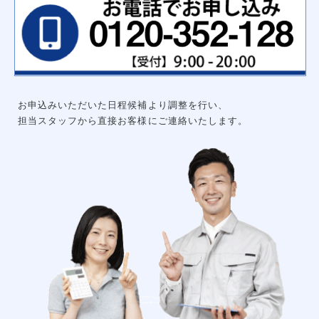
ハンガーパイプ
洗面化粧台用吊戸棚
枕棚ハンガーパイプセット
中段
可動棚セット
集成材飾り棚
大工工事
グルニエ
床補強
外構工事
お申込みいただいた日程候補より調整を行い、
エクステリアライト
砂利工事（６号砕石）
担当スタッフから直接お客様にご連絡いたします。
天然芝（高麗芝）３月～９月
防犯センサーライト
ウッドデッキ
リアル人工芝
メッシュフェンス
土間コンクリート
形材フェンス
カーポート
立水栓
サイクルポート
チェーンポール