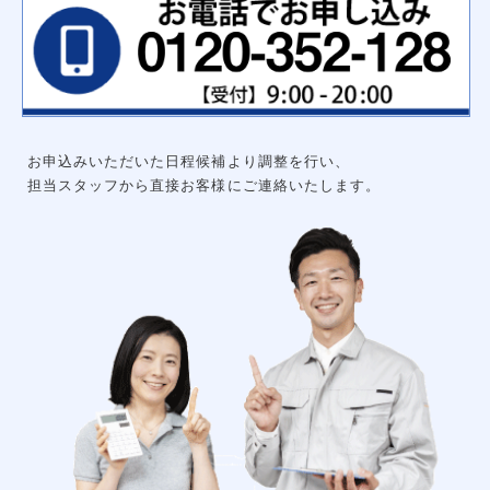
ハンガーパイプ
洗面化粧台用吊戸棚
枕棚ハンガーパイプセット
中段
可動棚セット
集成材飾り棚
大工工事
グルニエ
床補強
外構工事
お申込みいただいた日程候補より調整を行い、
エクステリアライト
砂利工事（６号砕石）
担当スタッフから直接お客様にご連絡いたします。
天然芝（高麗芝）３月～９月
防犯センサーライト
ウッドデッキ
リアル人工芝
メッシュフェンス
土間コンクリート
形材フェンス
カーポート
立水栓
サイクルポート
チェーンポール