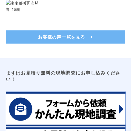
トイレ用吊戸棚
レンジフードフィルター
洗濯機パン（６４０サイズ・７４０サイズ）
洗面化粧台用吊戸棚
収納３面鏡
浴室換気乾燥暖房機
ビルトイン食洗機
浴室テレビ
カップボード
お客様の声一覧を見る
電気工事
ＬＥＤキッチンライト
ＬＥＤ薄型シーリングライト
エアコン新設
ＴＶアンテナ
ＬＥＤシーリングライト
防犯センサーライト
コンセント増設工事
屋外コンセント増設工事
まずはお見積り無料の現地調査にお申し込みくださ
い！
太陽光発電
床暖房
オール電化工事
コーティング
フロアコーティング
防カビコーティング
水まわりコーティング
収納
枕棚
トイレ用吊戸棚