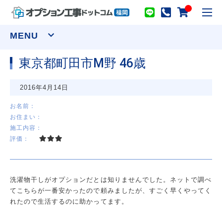
toggl
navig
MENU
東京都町田市M野 46歳
窓まわり
2016年4月14日
網戸
シャッター
面格子
セキュリティーフィルム
お名前：
お住まい：
ウインドウトリートメント
施工内容：
カーテンレール(装飾)
カーテンレール(機能性)
評価：
オーダーカーテン
ロールスクリーン
アルミブラインド
プリーツスクリーン ツインスタイル
バーチカルブラインド デュアル100
ウッドブラインド ループコードタイプ
洗濯物干しがオプションだとは知りませんでした。ネットで調べ
物干し
てこちらが一番安かったので頼みましたが、すごく早くやってく
室内用物干し金物
テラス屋根
れたので生活するのに助かってます。
室外用物干し金物
躯体式バルコニー屋根
水まわり