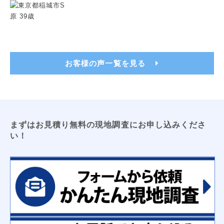
トイレ用吊戸棚
レンジフードフィルター
洗濯機パン（６４０サイズ・７４０サイズ）
洗面化粧台用吊戸棚
収納３面鏡
浴室換気乾燥暖房機
ビルトイン食洗機
浴室テレビ
カップボード
お客様の声一覧を見る
電気工事
ＬＥＤキッチンライト
ＬＥＤ薄型シーリングライト
エアコン新設
ＴＶアンテナ
ＬＥＤシーリングライト
防犯センサーライト
コンセント増設工事
屋外コンセント増設工事
まずはお見積り無料の現地調査にお申し込みくださ
い！
太陽光発電
床暖房
オール電化工事
コーティング
フロアコーティング
防カビコーティング
水まわりコーティング
収納
枕棚
トイレ用吊戸棚