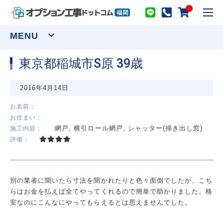
toggl
navig
MENU
東京都稲城市S原 39歳
窓まわり
2016年4月14日
網戸
シャッター
面格子
セキュリティーフィルム
お名前：
お住まい：
ウインドウトリートメント
網戸, 横引ロール網戸, シャッター(掃き出し窓)
施工内容：
カーテンレール(装飾)
カーテンレール(機能性)
評価：
オーダーカーテン
ロールスクリーン
アルミブラインド
プリーツスクリーン ツインスタイル
バーチカルブラインド デュアル100
ウッドブラインド ループコードタイプ
別の業者に聞いたら寸法を聞かれたりと色々面倒でしたが、こち
物干し
らはお金を払えば全てやってくれるので簡単で助かりました。格
室内用物干し金物
テラス屋根
安なのにこんなにやってもらえるとは思えませんでした。
室外用物干し金物
躯体式バルコニー屋根
水まわり