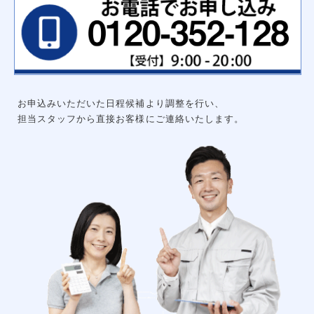
ハンガーパイプ
洗面化粧台用吊戸棚
枕棚ハンガーパイプセット
中段
可動棚セット
集成材飾り棚
大工工事
グルニエ
床補強
外構工事
お申込みいただいた日程候補より調整を行い、
エクステリアライト
砂利工事（６号砕石）
担当スタッフから直接お客様にご連絡いたします。
天然芝（高麗芝）３月～９月
防犯センサーライト
ウッドデッキ
リアル人工芝
メッシュフェンス
土間コンクリート
形材フェンス
カーポート
立水栓
サイクルポート
チェーンポール