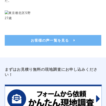
た。
トイレ用吊戸棚
レンジフードフィルター
洗濯機パン（６４０サイズ・７４０サイズ）
洗面化粧台用吊戸棚
収納３面鏡
浴室換気乾燥暖房機
ビルトイン食洗機
浴室テレビ
カップボード
電気工事
お客様の声一覧を見る
ＬＥＤキッチンライト
ＬＥＤ薄型シーリングライト
エアコン新設
ＴＶアンテナ
ＬＥＤシーリングライト
防犯センサーライト
コンセント増設工事
屋外コンセント増設工事
太陽光発電
床暖房
まずはお見積り無料の現地調査にお申し込みくださ
オール電化工事
い！
コーティング
フロアコーティング
防カビコーティング
水まわりコーティング
収納
枕棚
トイレ用吊戸棚