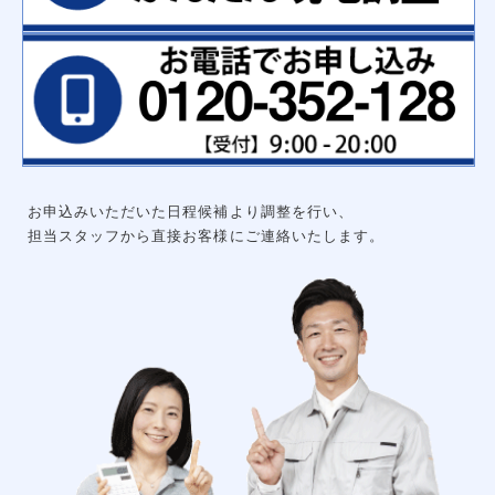
ハンガーパイプ
洗面化粧台用吊戸棚
枕棚ハンガーパイプセット
中段
可動棚セット
集成材飾り棚
大工工事
グルニエ
床補強
外構工事
エクステリアライト
砂利工事（６号砕石）
天然芝（高麗芝）３月～９月
防犯センサーライト
お申込みいただいた日程候補より調整を行い、
ウッドデッキ
リアル人工芝
担当スタッフから直接お客様にご連絡いたします。
メッシュフェンス
土間コンクリート
形材フェンス
カーポート
立水栓
サイクルポート
チェーンポール