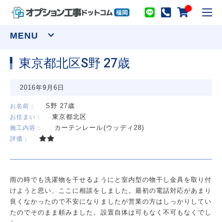
toggl
navig
MENU
東京都北区S野 27歳
窓まわり
2016年9月6日
網戸
シャッター
面格子
セキュリティーフィルム
S野 27歳
お名前：
東京都北区
お住まい：
ウインドウトリートメント
カーテンレール(ウッディ28)
施工内容：
カーテンレール(装飾)
カーテンレール(機能性)
評価：
オーダーカーテン
ロールスクリーン
アルミブラインド
プリーツスクリーン ツインスタイル
バーチカルブラインド デュアル100
ウッドブラインド ループコードタイプ
雨の時でも洗濯物を干せるようにと室内型の物干し金具を取り付
物干し
けようと思い、ここに相談をしました。最初の電話対応があまり
室内用物干し金物
テラス屋根
良くなかったので不安になりましたが営業の方はしっかりしてい
室外用物干し金物
躯体式バルコニー屋根
たのでそのまま頼みました。設置自体は可もなく不可もなくでし
水まわり