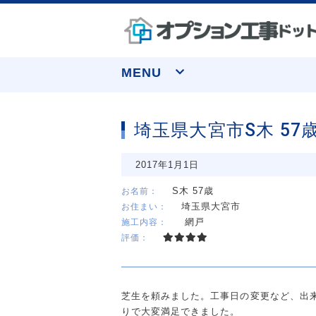
MENU
埼玉県大宮市S木 57
なぜ実績トップクラスなのか
窓まわり
お申し込みについて
水まわり
お客様の声
収納
2017年1月1日
よくあるご質問
S木 57歳
お名前：
埼玉県大宮市
お住まい：
網戸
施工内容：
評価：
芝生を頼みました。工事日の変更など、出
りで大変満足できました。