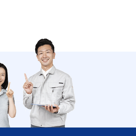
南関町 長州町 大津町 菊陽町
南小国町 小国町 産山村 高森町
南阿蘇村 西原村 御船町 嘉島町
益城町甲佐町 山都町
分県 中津市 日田市