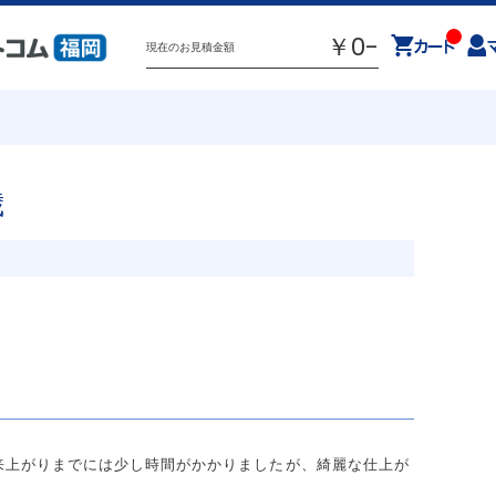
￥0-
現在のお見積金額
歳
ウインドウトリートメント
物干し
電気工事
コーティング
大工工事
外構工事
福
佐
熊本
来上がりまでには少し時間がかかりましたが、綺麗な仕上が