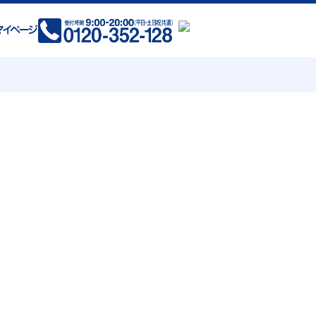
(現在拡大中)
岡県 全域
賀県 全域
県 熊本市 荒尾市 玉名市 山鹿市
菊池市 宇土市 宇城市 阿蘇市
合志市 美里町 玉東町 和水町