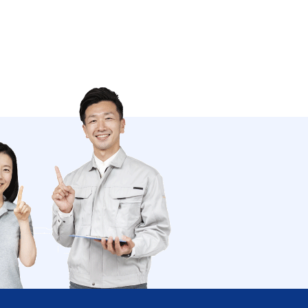
南関町 長州町 大津町 菊陽町
南小国町 小国町 産山村 高森町
南阿蘇村 西原村 御船町 嘉島町
益城町甲佐町 山都町
分県 中津市 日田市