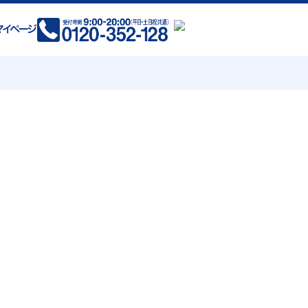
(現在拡大中)
岡県 全域
賀県 全域
県 熊本市 荒尾市 玉名市 山鹿市
菊池市 宇土市 宇城市 阿蘇市
合志市 美里町 玉東町 和水町