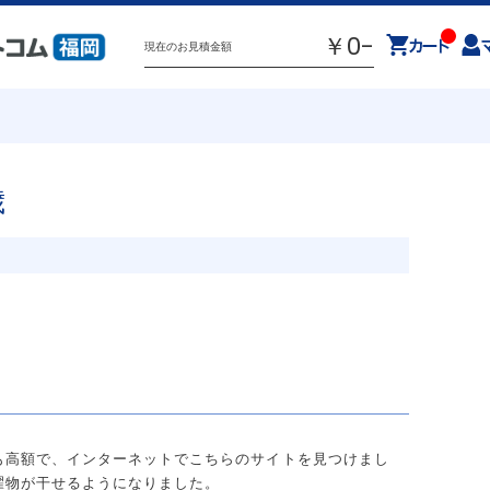
￥0-
現在のお見積金額
歳
ウインドウトリートメント
物干し
電気工事
コーティング
大工工事
外構工事
福
佐
熊本
も高額で、インターネットでこちらのサイトを見つけまし
濯物が干せるようになりました。