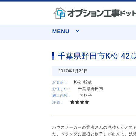
MENU
千葉県野田市K松 42
なぜ実績トップクラスなのか
窓まわり
お申し込みについて
水まわり
お客様の声
収納
2017年1月22日
よくあるご質問
K松 42歳
お名前：
千葉県野田市
お住まい：
面格子
施工内容：
評価：
ハウスメーカーの業者さんの見積りがとて
た。ベランダに屋根と物干しが出来て、洗