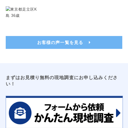
トイレ用吊戸棚
レンジフードフィルター
洗濯機パン（６４０サイズ・７４０サイズ）
洗面化粧台用吊戸棚
収納３面鏡
浴室換気乾燥暖房機
ビルトイン食洗機
浴室テレビ
カップボード
お客様の声一覧を見る
電気工事
ＬＥＤキッチンライト
ＬＥＤ薄型シーリングライト
エアコン新設
ＴＶアンテナ
ＬＥＤシーリングライト
防犯センサーライト
コンセント増設工事
屋外コンセント増設工事
まずはお見積り無料の現地調査にお申し込みくださ
太陽光発電
床暖房
い！
オール電化工事
コーティング
フロアコーティング
防カビコーティング
水まわりコーティング
収納
枕棚
トイレ用吊戸棚