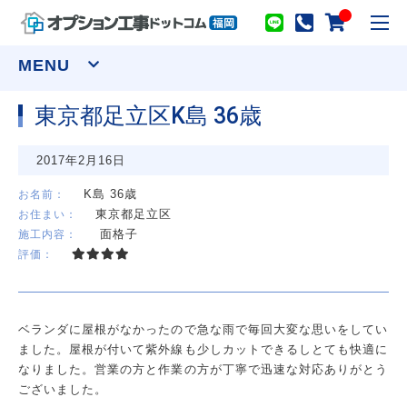
toggl
navig
MENU
東京都足立区K島 36歳
窓まわり
2017年2月16日
網戸
シャッター
面格子
セキュリティーフィルム
K島 36歳
お名前：
東京都足立区
お住まい：
ウインドウトリートメント
面格子
施工内容：
カーテンレール(装飾)
カーテンレール(機能性)
評価：
オーダーカーテン
ロールスクリーン
アルミブラインド
プリーツスクリーン ツインスタイル
バーチカルブラインド デュアル100
ウッドブラインド ループコードタイプ
ベランダに屋根がなかったので急な雨で毎回大変な思いをしてい
物干し
ました。屋根が付いて紫外線も少しカットできるしとても快適に
室内用物干し金物
テラス屋根
なりました。営業の方と作業の方が丁寧で迅速な対応ありがとう
室外用物干し金物
躯体式バルコニー屋根
ございました。
水まわり