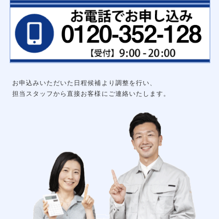
ハンガーパイプ
洗面化粧台用吊戸棚
枕棚ハンガーパイプセット
中段
可動棚セット
集成材飾り棚
大工工事
グルニエ
床補強
外構工事
エクステリアライト
砂利工事（６号砕石）
お申込みいただいた日程候補より調整を行い、
天然芝（高麗芝）３月～９月
防犯センサーライト
担当スタッフから直接お客様にご連絡いたします。
ウッドデッキ
リアル人工芝
メッシュフェンス
土間コンクリート
形材フェンス
カーポート
立水栓
サイクルポート
チェーンポール