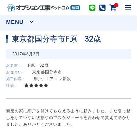
toggl
navig
MENU
東京都国分寺市F原 32歳
窓まわり
2017年8月3日
網戸
シャッター
面格子
セキュリティーフィルム
F原 32歳
お名前：
東京都国分寺市
お住まい：
ウインドウトリートメント
網戸, エアコン新設
施工内容：
カーテンレール(装飾)
カーテンレール(機能性)
評価：
オーダーカーテン
ロールスクリーン
アルミブラインド
プリーツスクリーン ツインスタイル
バーチカルブラインド デュアル100
ウッドブラインド ループコードタイプ
新築の家に網戸を付けてもらえるように頼みました。まだ引っ越
物干し
しをしていない状態なのでスケジュールを合わせて貰えて助かり
室内用物干し金物
テラス屋根
ました。ありがとうございました。
室外用物干し金物
躯体式バルコニー屋根
水まわり