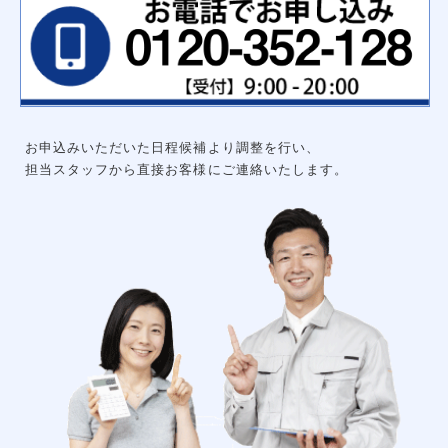
ハンガーパイプ
洗面化粧台用吊戸棚
枕棚ハンガーパイプセット
中段
可動棚セット
集成材飾り棚
大工工事
グルニエ
床補強
外構工事
お申込みいただいた日程候補より調整を行い、
エクステリアライト
砂利工事（６号砕石）
担当スタッフから直接お客様にご連絡いたします。
天然芝（高麗芝）３月～９月
防犯センサーライト
ウッドデッキ
リアル人工芝
メッシュフェンス
土間コンクリート
形材フェンス
カーポート
立水栓
サイクルポート
チェーンポール