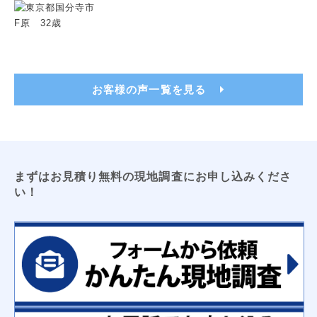
トイレ用吊戸棚
レンジフードフィルター
洗濯機パン（６４０サイズ・７４０サイズ）
洗面化粧台用吊戸棚
収納３面鏡
浴室換気乾燥暖房機
ビルトイン食洗機
浴室テレビ
カップボード
お客様の声一覧を見る
電気工事
ＬＥＤキッチンライト
ＬＥＤ薄型シーリングライト
エアコン新設
ＴＶアンテナ
ＬＥＤシーリングライト
防犯センサーライト
コンセント増設工事
屋外コンセント増設工事
まずはお見積り無料の現地調査にお申し込みくださ
い！
太陽光発電
床暖房
オール電化工事
コーティング
フロアコーティング
防カビコーティング
水まわりコーティング
収納
枕棚
トイレ用吊戸棚