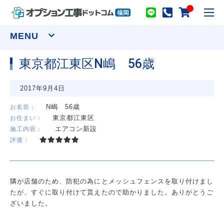
toggl
navig
MENU
東京都江東区N嶋 56歳
窓まわり
2017年9月4日
網戸
シャッター
面格子
セキュリティーフィルム
N嶋 56歳
お名前：
東京都江東区
お住まい：
ウインドウトリートメント
エアコン新設
施工内容：
カーテンレール(装飾)
カーテンレール(機能性)
評価：
オーダーカーテン
ロールスクリーン
アルミブラインド
プリーツスクリーン ツインスタイル
バーチカルブラインド デュアル100
ウッドブラインド ループコードタイプ
隣が店舗のため、防犯の為にとメッシュフェンスを取り付けまし
物干し
たが、すぐに取り付けて貰えたので助かりました。ありがとうご
室内用物干し金物
テラス屋根
ざいました。
室外用物干し金物
躯体式バルコニー屋根
水まわり