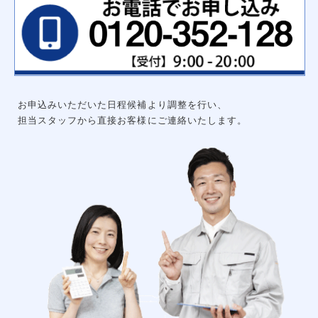
ハンガーパイプ
洗面化粧台用吊戸棚
枕棚ハンガーパイプセット
中段
可動棚セット
集成材飾り棚
大工工事
グルニエ
床補強
外構工事
お申込みいただいた日程候補より調整を行い、
エクステリアライト
砂利工事（６号砕石）
担当スタッフから直接お客様にご連絡いたします。
天然芝（高麗芝）３月～９月
防犯センサーライト
ウッドデッキ
リアル人工芝
メッシュフェンス
土間コンクリート
形材フェンス
カーポート
立水栓
サイクルポート
チェーンポール