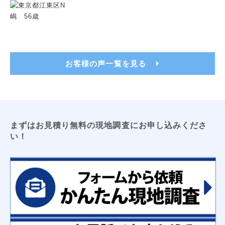
トイレ用吊戸棚
レンジフードフィルター
洗濯機パン（６４０サイズ・７４０サイズ）
洗面化粧台用吊戸棚
収納３面鏡
浴室換気乾燥暖房機
ビルトイン食洗機
浴室テレビ
カップボード
お客様の声一覧を見る
電気工事
ＬＥＤキッチンライト
ＬＥＤ薄型シーリングライト
エアコン新設
ＴＶアンテナ
ＬＥＤシーリングライト
防犯センサーライト
コンセント増設工事
屋外コンセント増設工事
まずはお見積り無料の現地調査にお申し込みくださ
い！
太陽光発電
床暖房
オール電化工事
コーティング
フロアコーティング
防カビコーティング
水まわりコーティング
収納
枕棚
トイレ用吊戸棚